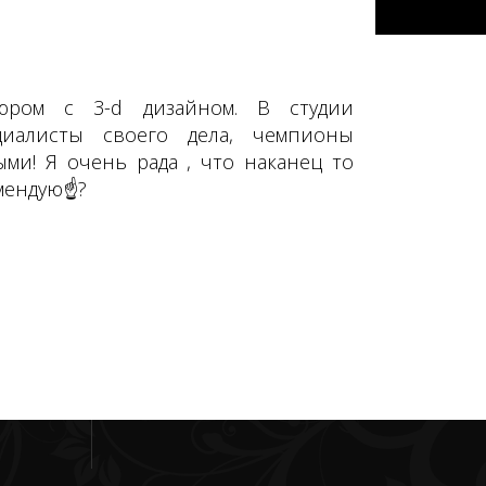
юром с 3-d дизайном. В студии
иалисты своего дела, чемпионы
ми! Я очень рада , что наканец то
мендую☝?