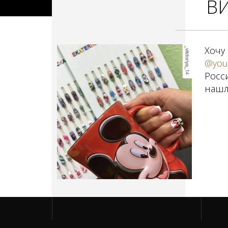
В
Хоч
@your
Росс
нашл