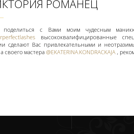
ИКТОРИЯ РОМАНЕЦ
у поделиться с Вами моим чудесным маник
perfectlashes
высококвалифицированные спец
ии сделают Вас привлекательными и неотразимы
а своего мастера
@EKATERINA.KONDRACKAJA
, реко